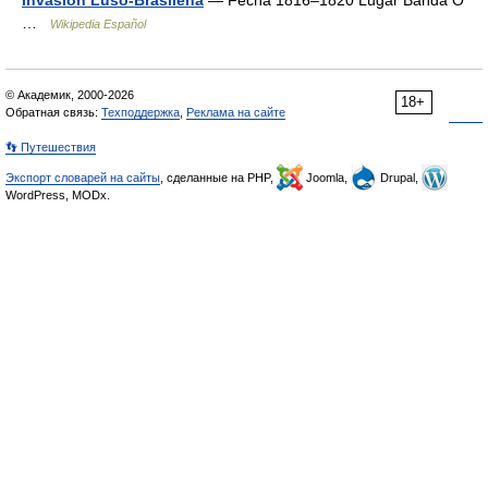
Invasión Luso-Brasileña
— Fecha 1816–1820 Lugar Banda O
…
Wikipedia Español
© Академик, 2000-2026
18+
Обратная связь:
Техподдержка
,
Реклама на сайте
👣 Путешествия
Экспорт словарей на сайты
, сделанные на PHP,
Joomla,
Drupal,
WordPress, MODx.