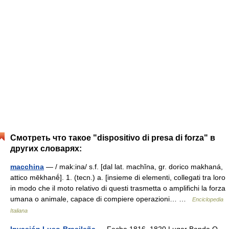
Смотреть что такое "dispositivo di presa di forza" в
других словарях:
macchina
— / mak:ina/ s.f. [dal lat. machĭna, gr. dorico makhaná,
attico mēkhanḗ]. 1. (tecn.) a. [insieme di elementi, collegati tra loro
in modo che il moto relativo di questi trasmetta o amplifichi la forza
umana o animale, capace di compiere operazioni… …
Enciclopedia
Italiana